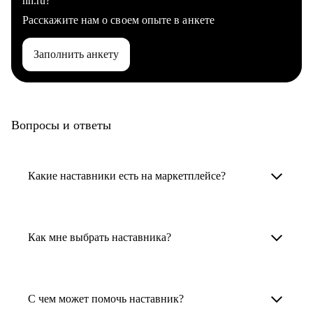
hh.ru?
Расскажите нам о своем опыте в анкете
Заполнить анкету
Вопросы и ответы
Какие наставники есть на маркетплейсе?
Карьерные наставники — это HR-
специалисты, карьерные консультанты,
Как мне выбрать наставника?
психологи, резюмерайтеры и менторы.
Умный поиск поможет в три клика выбрать
Менторы работают в ИТ, дизайне, других
наставника для достижения вашей цели.
С чем может помочь наставник?
узкоспециализированных сферах. Они