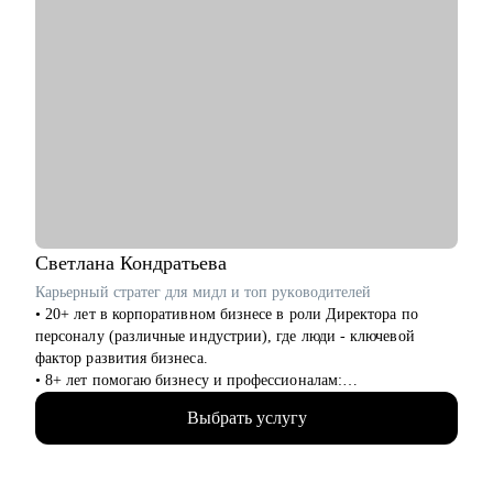
Светлана
Кондратьева
Карьерный стратег для мидл и топ руководителей
• 20+ лет в корпоративном бизнесе в роли Директора по
персоналу (различные индустрии), где люди - ключевой
фактор развития бизнеса.
• 8+ лет помогаю бизнесу и профессионалам:
консультирование в сфере карьеры и управления персоналом,
Выбрать услугу
менторинг.
• Сертифицированный карьерный консультант/коуч, 7000+
карьерных консультаций, 8000+ продающих резюме.