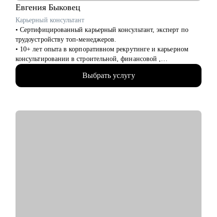
Евгения
Быковец
Карьерный консультант
• Сертифицированный карьерный консультант, эксперт по
трудоустройству топ-менеджеров.
• 10+ лет опыта в корпоративном рекрутинге и карьерном
консультировании в строительной, финансовой ,
производственной сферах — знаю, как думают HR и какие
Выбрать услугу
решения принимают первые лица компаний.
• Подтвержденная экспертиза — член Ассоциации
Карьерного Консультирования и Сопровождения (АККС),
являюсь внутренним карьерным консультантом в ПАО
“Северсталь”, ДПО Институт развития профессиональных
компетенций, Технология развития карьеры персонала,
Карьерный консультант.
• Практические результаты — мои клиенты получают офферы
в 2 раза быстрее, потому что я фокусируюсь не на теории, а
на конкретных инструментах трудоустройства.
С чем помогу:
• Создать резюме, которое заметят —разработала 500+
продающих резюме и сопроводительных писем.
• Пройти многоэтапные собеседования — подготовка к