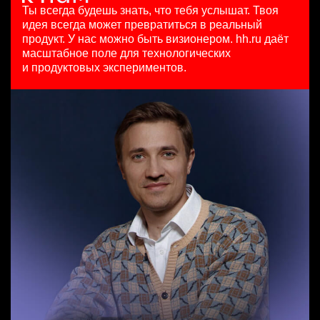
HeadHunter::Коммерческий департамент
29 июл. 2026
Ярославль
Ты всегда будешь знать, что тебя услышат.
Твоя
сегодня
з/п не указана
идея всегда может превратиться в реальный
Бренд-менеджер b2c
з/п не указана
Москва
продукт.
У нас можно быть визионером. hh.ru даёт
Менеджер по продажам в сегменте среднего и крупного
HeadHunter::Департамент маркетинга
Москва
масштабное поле для технологических
бизнеса
5 авг. 2026
и продуктовых экспериментов.
HeadHunter::Телефонные продажи
з/п не указана
Менеджер по работе с ключевыми клиентами (КАМ)
5 авг. 2026
Москва
HeadHunter::Коммерческий департамент
125000 - 175000 ₽
вчера
Ярославль
з/п не указана
Москва