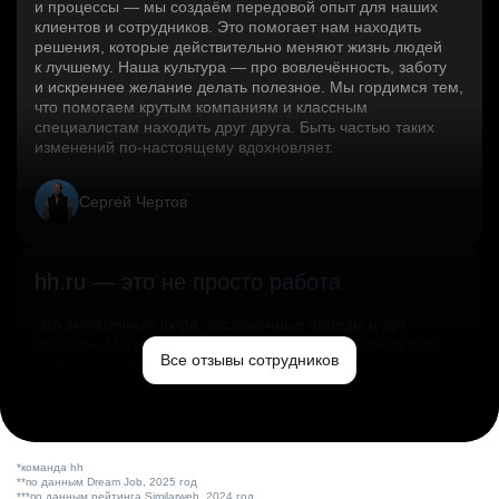
и процессы — мы создаём передовой опыт для наших
клиентов и сотрудников. Это помогает нам находить
решения, которые действительно меняют жизнь людей
к лучшему. Наша культура — про вовлечённость, заботу
и искреннее желание делать полезное. Мы гордимся тем,
что помогаем крутым компаниям и классным
специалистам находить друг друга. Быть частью таких
изменений по‑настоящему вдохновляет.
Сергей Чертов
hh.ru — это не просто работа
Это эмпатичные люди, заслуженные победы и дух
свободы. Мы помогаем миру и создаём лучший сервис
Все отзывы сотрудников
по поиску работы в стране.
Ольга Емельянова
*команда hh
**по данным Dream Job, 2025 год
***по данным рейтинга Similarweb, 2024 год