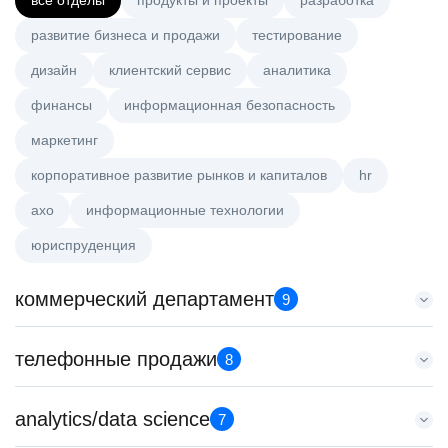
все отделы
продукты и проекты
разработка
развитие бизнеса и продажи
тестирование
дизайн
клиентский сервис
аналитика
финансы
информационная безопасность
маркетинг
корпоративное развитие рынков и капиталов
hr
axo
информационные технологии
юриспруденция
коммерческий департамент
9
Key Account Manager (EdTech)
телефонные продажи
8
HeadHunter::Коммерческий департамент
сегодня
Менеджер по продажам в сегменте малого и среднего
analytics/data science
150000 ₽
7
бизнеса
Нижний Новгород