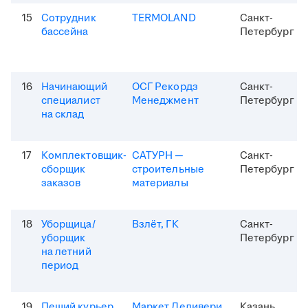
15
Сотрудник
TERMOLAND
Санкт-
бассейна
Петербург
16
Начинающий
ОСГ Рекордз
Санкт-
специалист
Менеджмент
Петербург
на склад
17
Комплектовщик-
САТУРН —
Санкт-
сборщик
строительные
Петербург
заказов
материалы
18
Уборщица/
Взлёт, ГК
Санкт-
уборщик
Петербург
на летний
период
19
Пеший курьер
Маркет Деливери
Казань