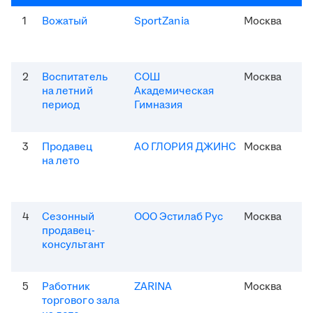
1
Вожатый
SportZania
Москва
2
Воспитатель
СОШ
Москва
на летний
Академическая
период
Гимназия
3
Продавец
АО ГЛОРИЯ ДЖИНС
Москва
на лето
4
Сезонный
ООО Эстилаб Рус
Москва
продавец-
консультант
5
Работник
ZARINA
Москва
торгового зала