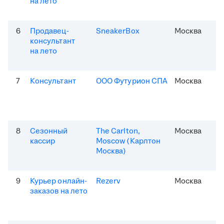
на лето
6
Продавец-
SneakerBox
Москва
консультант
на лето
7
Консультант
ООО Футурион СПА
Москва
8
Сезонный
The Carlton,
Москва
кассир
Moscow (Карлтон
Москва)
9
Курьер онлайн-
Rezerv
Москва
заказов на лето