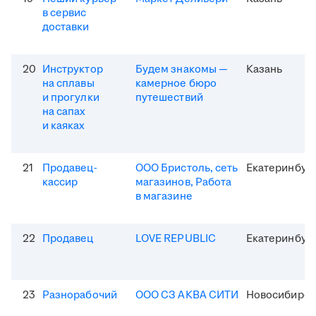
в сервис
доставки
20
Инструктор
Будем знакомы —
Казань
на сплавы
камерное бюро
и прогулки
путешествий
на сапах
и каяках
21
Продавец-
ООО Бристоль, сеть
Екатеринбур
кассир
магазинов, Работа
в магазине
22
Продавец
LOVE REPUBLIC
Екатеринбур
23
Разнорабочий
ООО СЗ АКВА СИТИ
Новосибирск