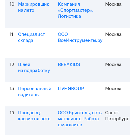
10
Маркировщик
Компания
Москва
на лето
«Спортмастер»,
Логистика
11
Специалист
ООО
Москва
склада
ВсеИнструменты.ру
12
Швея
BEBAKIDS
Москва
на подработку
13
Персональный
LIVE GROUP
Москва
водитель
14
Продавец-
ООО Бристоль, сеть
Санкт-
кассир на лето
магазинов, Работа
Петербург
в магазине