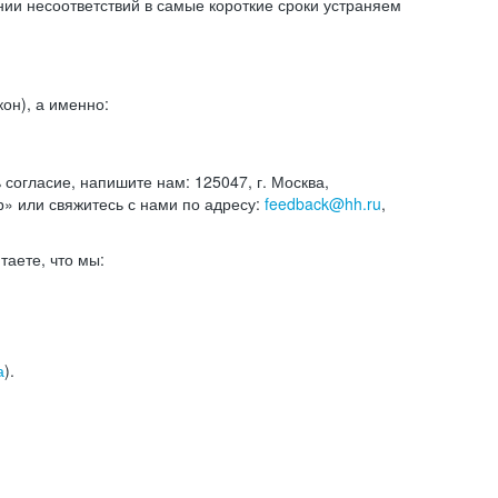
и несоответствий в самые короткие сроки устраняем
он), а именно:
ь согласие, напишите нам: 125047, г. Москва,
р» или свяжитесь с нами по адресу:
feedback@hh.ru
,
итаете, что мы:
а
).