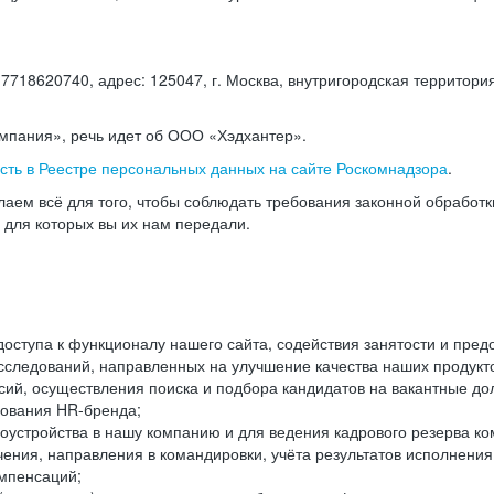
18620740, адрес: 125047, г. Москва, внутригородская территория
омпания», речь идет об ООО «Хэдхантер».
есть в Реестре персональных данных на сайте Роскомнадзора
.
аем всё для того, чтобы соблюдать требования законной обработ
, для которых вы их нам передали.
ступа к функционалу нашего сайта, содействия занятости и пред
следований, направленных на улучшение качества наших продуктов
ий, осуществления поиска и подбора кандидатов на вакантные дол
ования HR-бренда;
оустройства в нашу компанию и для ведения кадрового резерва ко
чения, направления в командировки, учёта результатов исполнени
омпенсаций;