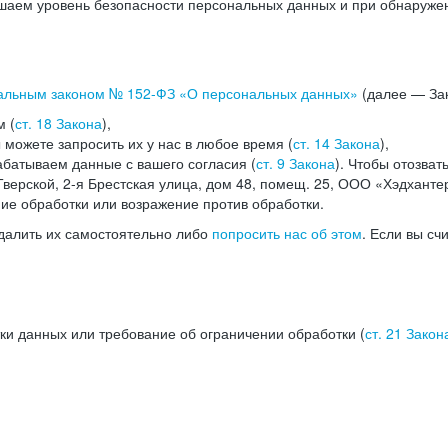
аем уровень безопасности персональных данных и при обнаружени
альным законом №
152-ФЗ
«О персональных данных»
(далее — Зак
м (
ст. 18 Закона
),
можете запросить их у нас в любое время (
ст. 14 Закона
),
абатываем данные с вашего согласия (
ст. 9 Закона
). Чтобы отозват
верской, 2-я Брестская улица, дом 48, помещ. 25, ООО «Хэдханте
ние обработки или возражение против обработки.
далить их самостоятельно либо
попросить нас об этом
. Если вы сч
ки данных или требование об ограничении обработки (
ст. 21 Закон